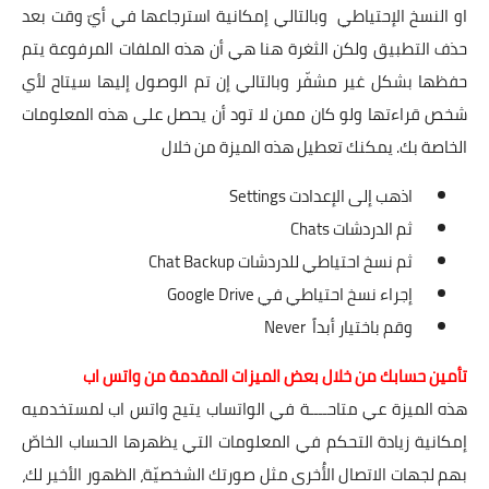
او النسخ الإحتياطي وبالتالي إمكانية استرجاعها في أيّ وقت بعد
حذف التطبيق ولكن الثغرة هنا هي أن هذه الملفات المرفوعة يتم
حفظها بشكل غير مشفّر وبالتالي إن تم الوصول إليها سيتاح لأي
شخص قراءتها ولو كان ممن لا تود أن يحصل على هذه المعلومات
الخاصة بك. يمكنك تعطيل هذه الميزة من خلال
اذهب إلى الإعدادت Settings
ثم الدردشات Chats
ثم نسخ احتياطي للدردشات Chat Backup
إجراء نسخ احتياطي في Google Drive
وقم باختيار أبداً Never
تأمين حسابك من خلال بعض الميزات المقدمة من واتس اب
هذه الميزة عي متاحــــة في الواتساب يتيح واتس اب لمستخدميه
إمكانية زيادة التحكم في المعلومات التي يظهرها الحساب الخاصّ
بهم لجهات الاتصال الأُخرى مثل صورتك الشخصيّة، الظهور الأخير لك،