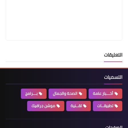
التعليقات
التسميات
أخـــبار عامة
الصحة والجمال
بـــرامج
تطبيقــات
تقــنية
موشن جرافيك
الصفحات