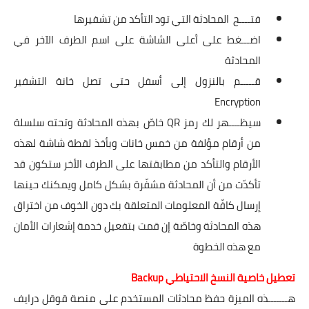
فتــــح المحادثة التي تود التأكد من تشفيرها
اضـــغط على أعلى الشاشة على اسم الطرف الآخر في
المحادثة
قـــــم بالنزول إلى أسفل حتى تصل خانة التشفير
Encryption
سيظــــهر لك رمز QR خاصّ بهذه المحادثة وتحته سلسلة
من أرقام مؤلفة من خمس خانات وبأخذ لقطة شاشة لهذه
الأرقام والتأكد من مطابقتها على الطرف الأخر ستكون قد
تأكدّت من أن المحادثة مشفّرة بشكل كامل ويمكنك حينها
إرسال كافّة المعلومات المتعلقة بك دون الخوف من اختراق
هذه المحادثة وخاصّة إن قمت بتفعيل خدمة إشعارات الأمان
مع هذه الخطوة
تعطيل خاصية النسخ الاحتياطي Backup
هـــــــذه الميزة حفظ محادثات المستخدم على منصة قوقل درايف