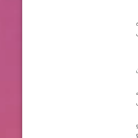
ة
ن
ء