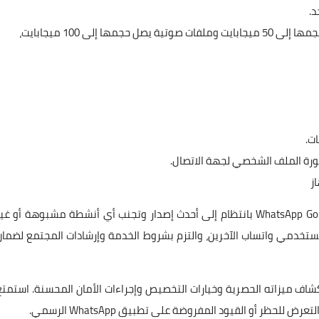
د.
بالإضافة إلى قدرته على إرسال ملفات فيديو يصل حجمها إلى 50 ميجابايت وملفات صوتية يصل حجمها إلى 100 ميجابايت،
ت.
 صورة الملف الشخصي لجهة الاتصال.
ز
تذكر إعطاء الأولوية لخصوصيتك وأمانك من خلال تحديث WhatsApp Gold بانتظام إلى أحدث إصدار وتجنب أي أنشطة مشبوهة أو غي
ستخدمي واتساب الآخرين، والتزم بشروط الخدمة وإرشادات المجتمع لضمان
 الخطوات، يمكنك تفعيل WhatsApp Gold واستكشاف ميزاته الحصرية وخيارات التخصيص وإجراءات الأمان المحسنة. استمت