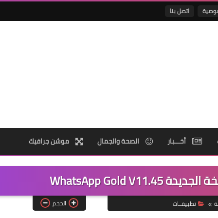
وصية
اتصل بنا
أخـــبار
الصحة والجمال
موشن جرافيك
WhatsApp Gold V11
الحجم
ة
تطبيقــات