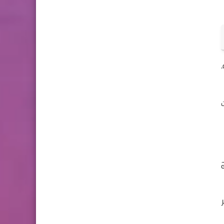
.
درج