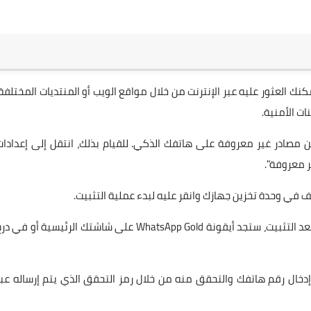
What من مصدر موثوق. يمكنك العثور عليه عبر الإنترنت من خلال مواقع الويب أو المنتديات المختلفة
ات الأمنية.
ن مصادر غير معروفة على هاتفك الذكي. للقيام بذلك، انتقل إلى إعدادات
ر معروفة".
اتبع الإرشادات التي تظهر على الشاشة لاستكمال التثبيت. بعد التثبيت، ستجد أيقونة WhatsApp Gold على شاشتك الرئيسية أو في 
إدخال رقم هاتفك والتحقق منه من خلال رمز التحقق الذي يتم إرساله عبر