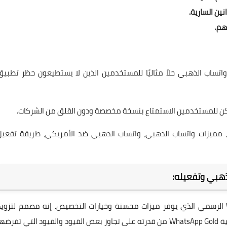
ين السارية.
هم.
تساب الذهبي حلاً مثاليًا للمستخدمين الذين لا يستطيعون حظر تطبيق
، مميزات واتساب الذهبي، واتساب الذهبي ضد الأمريكي، طريقة تفعيل
ذهبي وتفعيله:
WhatsApp Gold هو نسخة معدلة من تطبيق WhatsApp الرسمي الذي يوفر ميزات محسنة وخيارات التخصيص. إنه مصمم لتزوي
المستخدمين بتجربة مراسلة أكثر تخصيصًا وأمانًا. تنبع شعبية WhatsApp Gold من قدرته على تجاوز بعض القيود والقيود التي تفرض