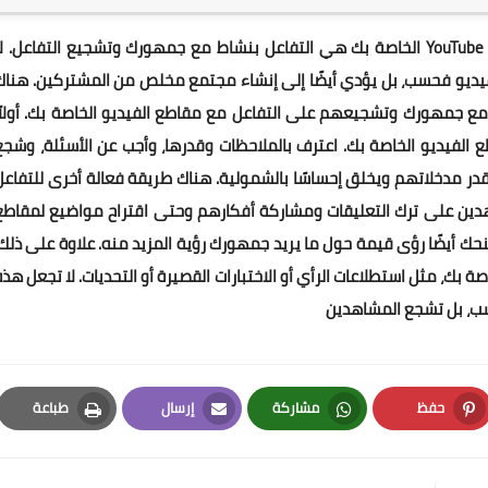
واحدة من أكثر الطرق فعالية لزيادة شعبية مقاطع فيديو YouTube الخاصة بك هي التفاعل بنشاط مع جمهورك وتشجيع التفاعل. ل
فيديو فحسب، بل يؤدي أيضًا إلى إنشاء مجتمع مخلص من المشتركين. هناك
 مع جمهورك وتشجيعهم على التفاعل مع مقاطع الفيديو الخاصة بك. أولاً،
ع الفيديو الخاصة بك. اعترف بالملاحظات وقدرها، وأجب عن الأسئلة، وشجع
قدر مدخلاتهم ويخلق إحساسًا بالشمولية. هناك طريقة فعالة أخرى للتفاعل
ن على ترك التعليقات ومشاركة أفكارهم وحتى اقتراح مواضيع لمقاطع
نحك أيضًا رؤى قيمة حول ما يريد جمهورك رؤية المزيد منه. علاوة على ذلك،
بك، مثل استطلاعات الرأي أو الاختبارات القصيرة أو التحديات. لا تجعل هذه
حسب، بل تشجع المشاهدين
حفظ
مشاركة
إرسال
طباعة
Print
Email
Whatsapp
Pinterest