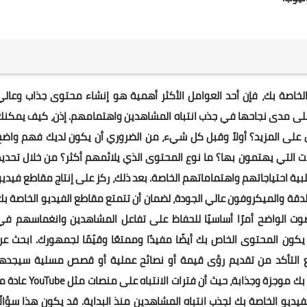
دما يتعلق الأمر بزيادة شعبية مقاطع فيديو YouTube الخاصة بك، فإن أحد العوامل الأكثر أهمية هو إنشاء محتوى جذاب وعال
 على مدى نجاحها في جذب انتباه المشاهدين واهتمامهم. إذن، كيف يمكنك
لى المزيد؟ أولاً وقبل كل شيء، من الضروري أن يكون لديك فهم واضح
 التي يهتمون بها؟ ما نوع المحتوى الذي يلائمهم أكثر؟ من خلال تحديد
ة احتياجاتهم واهتماماتهم الخاصة. بعد ذلك، ركز على إنتاج مقاطع فيديو
الدقة والميكروفون عالي الجودة، لضمان أن تتمتع مقاطع الفيديو الخاصة بك
صوت الواضح أمرًا أساسيًا للحفاظ على تفاعل المشاهدين وانغماسهم في
يكون المحتوى الخاص بك أيضًا مفيدًا وممتعًا وقيّمًا لجمهورك. ابحث عن
مع التأكد من تقديم رؤى قيمة أو نصائح عملية أو قصص مسلية سيجدها
المشاهدون مفيدة أو ممتعة. اجعل مقاطع الفيديو الخاصة بك موجزة وجذابة، حيث أن فترات الانتباه على منصات مثل 
فيديو الخاصة بك لجذب انتباه المشاهدين منذ البداية. قد يكون هذا سؤالًا