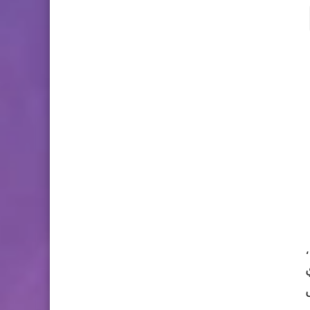
،
 على