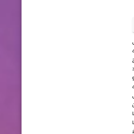
ي
YouTube عادة ما