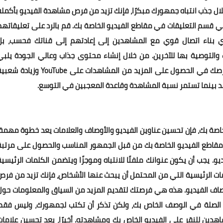
خلال جذب انتباه جمهورك مبكرًا، فإنك تزيد من فرص مشاهدة الفيديو بأكمله
في قسم التعليقات في مقاطع الفيديو الخاصة بك. قم بالرد على تعليقاتهم
دي بناء اتصال قوي مع المشاهدين إلى إعادتهم إلى قناتك فحسب، بل
التوصية بها للآخرين. من خلال إنشاء محتوى جذاب وعالي الجودة يلبي
اهتمامات جمهورك المستهدف، ستزيد بشكل كبير من فرصك في الحصول على المزيد من المشاهدات على YouTube وزياد
اهد بينما تستمر نسبة المشاهدة وقاعدة المعجبين في التوسع.
 يتعلق الأمر بزيادة شعبية مقاطع فيديو YouTube الخاصة بك، فإن تحسين عناوين الفيديو والأوصاف والعلامات يعد خطوة مهمة
 مقاطع الفيديو الخاصة بك من قبل الجمهور المناسب والحصول على مرتبة
تحدث عن عناوين الفيديو. يجب أن يكون عنوانك ملفتًا للانتباه وموجزًا ويتضمن الكلمات الرئيسي
ات الرئيسية التي من المحتمل أن يبحث عنها الأشخاص، فإنك تزيد من فرص
أوصاف الفيديو. هذه هي فرصتك لتقديم المزيد من السياق والمعلومات حول
ات الصلة في الوصف الخاص بك، ولكن تذكر أن تكتب لجمهورك، وليس فقط
هدين للنقر على الفيديو الخاص بك ومشاهدته. أخيرًا، يعد تحسين علامات