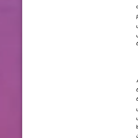
ة شعبية
.
ة