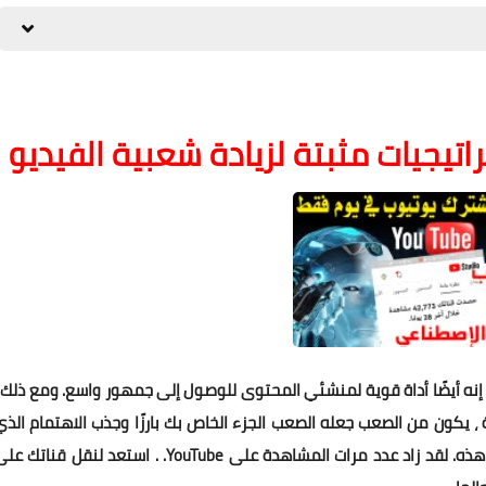
د منصة للترفيه - إنه أيضًا أداة قوية لمنشئي المحتوى للوصول إلى جمهور واسع. ومع ذلك 
، يكون من الصعب جعله الصعب الجزء الخاص بك بارزًا وجذب الاهتمام الذي
يستحقه. هذا هو المكان الذي تأتي فيه مشاركة المدونة هذه. لقد زاد عدد مرات المشاهدة على YouTube. . استعد لنقل قناتك