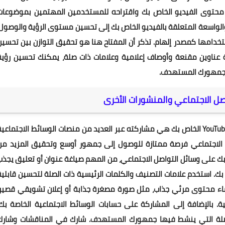
وريًا. تساعد العلامات YouTube على فهم محتوى الفيديو الخاص بك واقتراحه للمستخدمين المهتمين بموضوعا
الواسعة المتعلقة بالفيديو الخاص بك إلى تحسين مستوى الرؤية والوصول.
دامها كمصدر إلهام. تذكر أن المفتاح هنا هو تحقيق التوازن بين تحسين
 عناوين مقنعة وأوصاف إعلامية وعلامات ذات صلة، يمكنك تحسين رؤية
ن جمهورك المستهدف.
واحدة من أكثر الاستراتيجيات فعالية لزيادة شعبية فيديو YouTube الخاص بك هي مشاركته عبر العديد من منصات الوسائط الاجتماعي
صل الاجتماعي فرصة ممتازة للوصول إلى جمهور أوسع وتحقيق المزيد من
بك على وسائل التواصل الاجتماعي، من المهم صياغة عنوان أو تعليق يجذب
بك. استخدم علامات التصنيف والكلمات الرئيسية ذات الصلة لتحسين قابلية
شاء محتوى مرئي جذاب، مثل صورة مصغرة جذابة أو إعلان تشويقي قصير،
ة. بالإضافة إلى المشاركة على حسابات الوسائط الاجتماعية الخاصة بك،
لصلة التي ينشط فيها جمهورك المستهدف. شارك في المناقشات وشارك