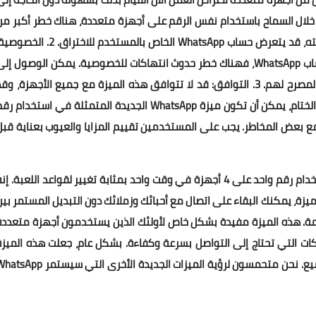
روج من كل جهاز. العيوب: 1. الأمان: من خلال السماح باستخدام نفس الرقم على أجهزة متعددة، هناك خطر أكبر م
حدوث انتهاكات أمنية. في حالة فقدان أحد الأجهزة أو سرقته، قد يتعرض حساب WhatsApp الخاص بالمستخدم للاختراق. 2. 
إذا كان لدى العديد من الأشخاص حق الوصول إلى نفس حساب WhatsApp، فهناك خطر حدوث انتهاكات للخصوصية. يمكن الوصول إل
المعلومات والرسائل الشخصية من قبل المستخدمين غير المصرح لهم. 3. التوافق: قد لا تتوافق هذه الميزة مع جميع الأجهزة، وق
يحتاج المستخدمون إلى ترقية أجهزتهم لاستخدامها. في الختام، يمكن أن تكون ميزة WhatsApp الجديدة المتمثلة في استخدام 
مع بعض المخاطر. يجب على المستخدمين تقييم المزايا والعيوب بعناية قبل
في الختام، تعد ميزة WhatsApp الجديدة المتمثلة في استخدام رقم واحد على 4 أجهزة في وقت واحد بمثابة تغيير لقواعد اللعبة. إ
يزة، يمكنك البقاء على اتصال مع أحبائك وزملائك دون التبديل المستمر بين
همة. هذه الميزة مفيدة بشكل خاص لأولئك الذين يستخدمون أجهزة متعددة
ركات التي تحتاج إلى التواصل بسرعة وكفاءة. بشكل عام، جعلت هذه الميزة
الجديدة من WhatsApp التواصل أكثر سهولة وملاءمة للجميع. نحن متحمسون لرؤية الميزات الجديدة الأخرى التي سيستم