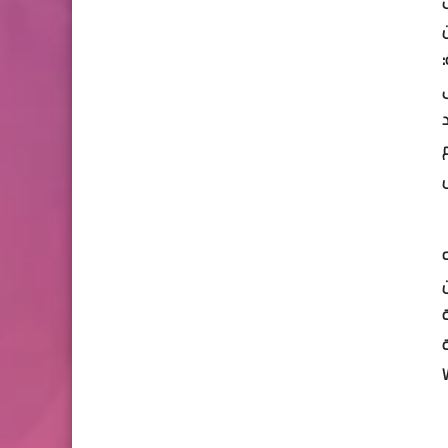
ن
الخصوصية:
ى
د
رقم
نه
ر WhatsApp