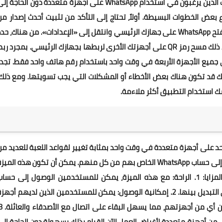
للأشخاص الذين يتنقلون بين الأجهزة بشكل متكرر، أو لأولئك الذين يرغبون في استخدام WhatsApp على أجهزة متعددة دون الحاجة 
 بعض الخطوات البسيطة. أولاً، تحتاج إلى التأكد من تثبيت أحدث إصدار من
WhatsApp على جميع أجهزتك الأربعة. بمجرد القيام بذلك، افتح WhatsApp على جهازك الرئيسي وانتقل إلى «الإعدادات». من هناك، حد
«الأجهزة المرتبطة» ثم «ربط جهاز جديد». سيُطلب منك بعد ذلك مسح رمز QR على أجهزتك الأخرى لربطها بجهازك الرئيسي. بمجرد ر
هزتك بنجاح، ستتمكن من استخدام WhatsApp على جميع الأجهزة الأربعة في وقت واحد باستخدام رقم هاتف واحد فقط. تجد
، لذلك قد تكون هناك بعض الأخطاء أو المشكلات التي يجب تسويتها. ومع ذلك،
خدام رقم واحد على أجهزة متعددة في وقت واحد بمثابة تغيير لقواعد اللعبة للعديد م
المستخدمين الذين لديهم أجهزة متعددة ويريدون الوصول إلى حساب WhatsApp الخاص بهم من كل منهم. يمكن أن تكون هذه المي
مفيدة حقًا، ولكنها تأتي أيضًا مع بعض المزايا والعيوب. المزايا: 1. الراحة: مع هذه الميزة، يمكن للمستخدمين الوصول إلى حسا
WhatsApp الخاص بهم على أجهزة متعددة دون الحاجة إلى التبديل بينها. 2. إمكانية الوصول: يمكن للمستخدمين الذين لديهم أجه
 من أجهزة متعددة لأغراض العمل الآن القيام بذلك بسهولة دون الحاجة إلى