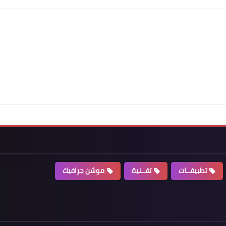
تطبيقــات
تقــنية
موشن جرافيك