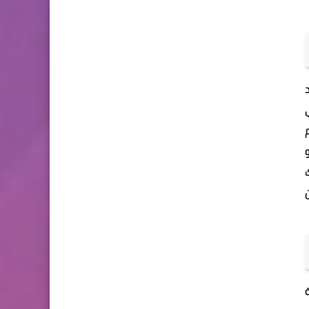
د
ي
ام
ك
ة