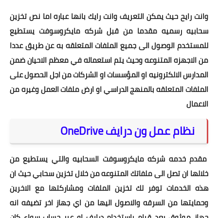
وانت رايح حيث يمكن التعريف وانت رايك بانها عباره اما نص تخزين
سحابيه رسميه مقدما من قبل شركه مايكروسوفت يستطيع
للمستخدم الوصول الى جميع الملفات المتعلقه به عن طريق عددا
من الاجهزه المتنوعه وحيث يتم استعماله في معظم الاحيان ضمن
المدارس الالكترونيه او المؤسسات او الشركات من اجل الحصول على
الملفات المتعلقه بالمنهج الدراسي او ارض ملفات العمل وغيره من
الاعمال
نظام عمل ون درايف OneDrive
مقدم خدمه شركه مايكروسوفت السحابيه والتي يستطيع من
خلالها ان تصل الى ملفاتك المتنوعه من خلال تخزين سحابي حيث ان
هذه الخدمات توفر لك تخزين الملفات ومشاركتها مع الاخرين
وحمايتها من السرقه والاصول اليها من اي جهاز اخر تضيفه انه
جهاز موثوق بعد قيام باستخدام درايف او عبر حساب سواء كان