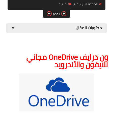
الصفحة الرئيسية
تقــنية
الصحة والجمال
الحجم
موشن جرافيك
محتويات المقال
ون درايف OneDrive مجاني
للايفون والأندرويد