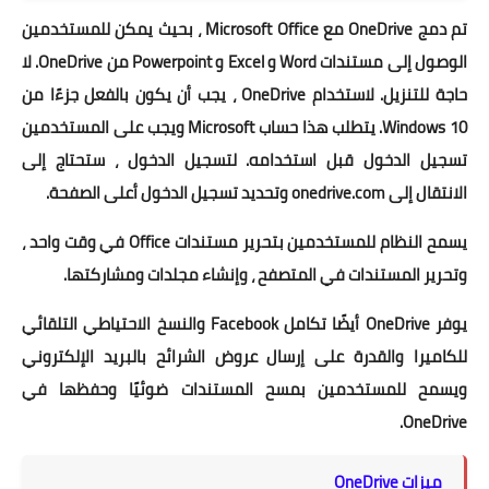
تم دمج OneDrive مع Microsoft Office ، بحيث يمكن للمستخدمين
الوصول إلى مستندات Word و Excel و Powerpoint من OneDrive. لا
حاجة للتنزيل. لاستخدام OneDrive ، يجب أن يكون بالفعل جزءًا من
Windows 10. يتطلب هذا حساب Microsoft ويجب على المستخدمين
تسجيل الدخول قبل استخدامه. لتسجيل الدخول ، ستحتاج إلى
الانتقال إلى onedrive.com وتحديد تسجيل الدخول أعلى الصفحة.
يسمح النظام للمستخدمين بتحرير مستندات Office في وقت واحد ،
وتحرير المستندات في المتصفح ، وإنشاء مجلدات ومشاركتها.
يوفر OneDrive أيضًا تكامل Facebook والنسخ الاحتياطي التلقائي
للكاميرا والقدرة على إرسال عروض الشرائح بالبريد الإلكتروني
ويسمح للمستخدمين بمسح المستندات ضوئيًا وحفظها في
OneDrive.
ميزات OneDrive