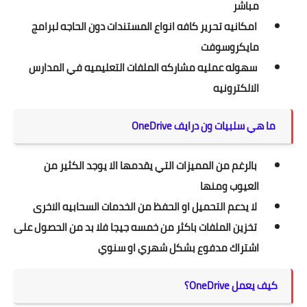
مباشر
امكانيه تحرير كافه انواع المستندات دون الحاجه لبرامج
مايكروسوفت
سهوله عمليه مشاركه الملفات التعليميه في المدارس
الالكترونيه
ما هي سلبيات ون درايف OneDrive
بالرغم من المميزات التي يقدمها الا يوجد الكثير من
العيوب ومنها
لا يدعم التحميل او الحفظ من الخدمات السحابيه الاخرى
تخزين الملفات باكثر من خمسه جيجا فلا بد من الحصول على
اشتراك مدفوع بشكل شهري او سنوي
كيف يعمل OneDrive؟