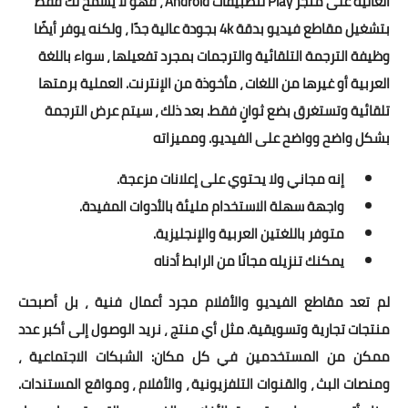
العالية على متجر Play لتطبيقات Android ، فهو لا يسمح لك فقط
بتشغيل مقاطع فيديو بدقة 4k بجودة عالية جدًا ، ولكنه يوفر أيضًا
وظيفة الترجمة التلقائية والترجمات بمجرد تفعيلها ، سواء باللغة
العربية أو غيرها من اللغات ، مأخوذة من الإنترنت. العملية برمتها
تلقائية وتستغرق بضع ثوانٍ فقط. بعد ذلك ، سيتم عرض الترجمة
بشكل واضح وواضح على الفيديو. ومميزاته
إنه مجاني ولا يحتوي على إعلانات مزعجة.
واجهة سهلة الاستخدام مليئة بالأدوات المفيدة.
متوفر باللغتين العربية والإنجليزية.
يمكنك تنزيله مجانًا من الرابط أدناه
لم تعد مقاطع الفيديو والأفلام مجرد أعمال فنية ، بل أصبحت
منتجات تجارية وتسويقية. مثل أي منتج ، نريد الوصول إلى أكبر عدد
ممكن من المستخدمين في كل مكان: الشبكات الاجتماعية ،
ومنصات البث ، والقنوات التلفزيونية ، والأفلام ، ومواقع المستندات.