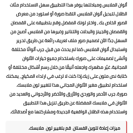
ألوان الملابس ومبادلتها يوفر هذا التطبيق سهل الاستخدام مئات
الظلال لتبديل ألوان الملابس. التقط صورة أو استورد من معرض
الصور الخاص بك ، واختر لونك المفضل وقم بتطبيقه على القمصان
والقمصان والجينز والبدلات والتنانير وغيرها من الملابس. أصبح من
السهل جدًا الآن تصميم صور ملف تعريف رائعة عن طريق تحرير
واستبدال ألوان الملابس كما لم يحدث من قبل. جرب ألوانًا مختلفة
وأنشئ تصميمات على صورك باستخدام جميع خيارات الألوان
المجانية. غيّر مظهرك واجعله أنيقًا من خلال رسم أشكال مختلفة أو
كتابة نص ملون على زيك.إذا كنت لا ترغب في ارتداء المكياج ، يمكنك
استخدام تطبيق مغير الألوان المجاني هذا لتغيير لون ملابسك.
صورة. جرب الأحمر والوردي والأزرق والأخضر والأرجواني والعديد من
الألوان في ملابسك المفضلة عن طريق تنزيل هذا التطبيق
واستخدام هذه الظلال الواقعية الجديدة ومشاركتها مع أصدقائك.
ميزات إعادة تلوين الفستان قم بتغيير لون ملابسك.