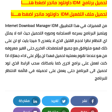
تحميل برنامج IDM داونلود مانجر اضغط هنـــــا
تحميل ملف التفعيل IDM داونلود مانجر اضغط هـــنا
من المميزات في هذا التطبيق Internet Download Manager IDM
ويتميز البرنامج بسرعه الاستجابه وصوره التحميل حيث انه لا يمثل
اي النظام نظرا لحجم القليل الذي لا يتعدى 5 ميجا بايت او تن على
ذلك فهو متوافق مع جميع المتصفحات الاخرى حتى الغير معروفه
من هو عندما نقوم بعمليه تحميل فهذا لن يؤثر على اداء جهازك اذا
كنت تعمل على برامج اخرى كما بامكانك سحب الرابط الذي تود
تحميل الى البرنامج حتى يعمل على تحميله في قائمه الانتظار
للبرنامج
نشر
تغريد
مشاركة
LinkedIn
Twitter
Facebook
حفظ
مشاركة
إرسال