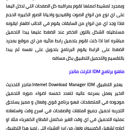
وبمجرد تمشيط اعملها تقوم بمراقبه كل الصفحات التي تدخل اليها
على اي نوع من انواع الصوت والفيديو واحيانا الصور الكبيره الحجم
فاذا وجد اي من انواع من السابقات يقوم في الحالب اظهار ايقونه
مستطيله الشكل باللون الاخضر عند الضغط عليها يبدا التحميل
مباشره اما اذا كنت تقوم بتحميل رابط مائيه من اي موقع بمجرد
الضغط على الرابط يقوم البرنامج بتحويل على نفسه ثم يبدا
بالتقسيم والتحميل التطبيق بكل مسافه
ماهو برنامج IDM انترنت مانجر
يعتبر التطبيق Internet Download Manager IDM مانجر التحديث
الاخير يعمل بسرعه عاليه تتعدد خمسه اضواء صوره التحميل
موجوده في المتصفحات فهو برنامج قوي وفعال و مميز يستحق
التجربه تحميل جميع الملفات والصفحات في اسرع وقت واستعاده
عمليه التحميل في اي وقت الغير مكتمل انقطاع الكهرباء مثلا او
اعاده تشغيل الكمبيوتر ولعل من ابرز الاشياء التي تميز هذا التطبيق