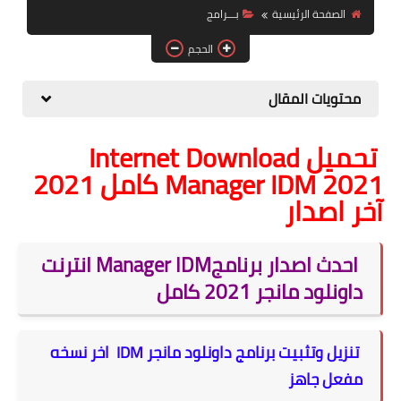
الصفحة الرئيسية
بـــرامج
الصحة والجمال
الحجم
موشن جرافيك
محتويات المقال
تحميل Internet Download
Manager IDM 2021 كامل 2021
آخر اصدار
احدث اصدار برنامجManager IDM انترنت
داونلود مانجر 2021 كامل
تنزيل وتثبيت برنامج داونلود مانجر IDM اخر نسخه
مفعل جاهز