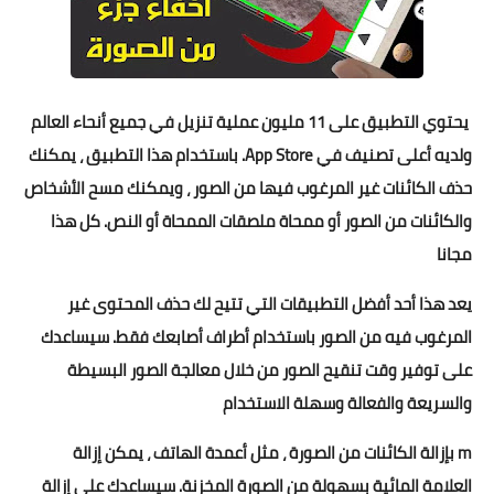
يحتوي التطبيق على 11 مليون عملية تنزيل في جميع أنحاء العالم
ولديه أعلى تصنيف في App Store. باستخدام هذا التطبيق ، يمكنك
حذف الكائنات غير المرغوب فيها من الصور ، ويمكنك مسح الأشخاص
والكائنات من الصور أو ممحاة ملصقات الممحاة أو النص. كل هذا
مجانا
يعد هذا أحد أفضل التطبيقات التي تتيح لك حذف المحتوى غير
المرغوب فيه من الصور باستخدام أطراف أصابعك فقط. سيساعدك
على توفير وقت تنقيح الصور من خلال معالجة الصور البسيطة
والسريعة والفعالة وسهلة الاستخدام
m بإزالة الكائنات من الصورة ، مثل أعمدة الهاتف ، يمكن إزالة
العلامة المائية بسهولة من الصورة المخزنة. سيساعدك على إزالة