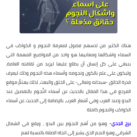
هناك الكثير من لدسهم فضول لمعرفة النجوم و الكواكب في
السماء واشكالها ومعانيها هو واحد من المواضيع المهمة التي
ينبغي على كل إنسان أن يطلع عليها ليزيد من ثقافته العامة،
وليكون على علم بالكون ونجومه وأسماء هذه النجوم وذلك ليعرف
قدرة الخالق -سبحانه وتعالى- على الخلق والبعث، لذلك يهتمُّ موقع
المرجع في هذا المقال بالحديث عن أسماء النُّجوم بالتفصيل عند
البدو وعند العرب وفي أشعار العرب، بالإضافة إلى الحديث عن أسماء
الكواكب والنجوم كاملة
برج الجدي
-
وهو من أهم النجوم بين البدو ، ويقع في الشمال
الشرقي وهو النجم الذي يشير إلى اتجاه الصلاة بالنسبة لهم