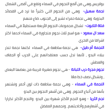
بولاريس وهي من ألمع النجوم في السماء وتقع في أقصى الشمال
نجمة سهيل-
وهي من النجوم التي كثيراً ما ترد في القصائد
البدوية وهي نجمة حمراء تشير إلى الجنوب. ضاع منهم
فتاة التابوت-
تشكل مجموعات النجوم الأربعة مستطيلاً في السماء
سعد ال سعود -
هو اسم ثلاث نجوم متجاورة في السماء احدها اكثر
اشراقا من الاخري
النجمة أم طيل-
هي نجمة ساطعة في السماء لكنها نجمة تنذر
ببلاء البدو ، لأنها تدل حسب معتقداتهم على الحرب أو الجفاف
والعطش
نجوم مجرة ​​درب التبانة
- هي نجوم صغيرة قريبة من بعضها البعض
، وتشكل نصف خط معًا
النجمة في السماء
- وهي نجمة ساطعة ذات لون أحمر وتشتهر
بأنها من أتباع النجوم ، وهي من أشهر النجوم بين البدو
نجم الثريا
- وهو النجم الأكثر شهرة بين البدو والنجم الأكثر تكرارا
في أشعارهم وأحاديثهم ، ونجمهم المفضل