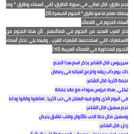
نجم طارق: قال تعالى في سورة الطارق: {في السماء وطارق * وما
يجعلك تعلم ما هو طارق * النجوم المبهرة [9].
أسماء النجوم في القصائد
ذكر العرب العديد من النجوم في قصائدهم ، لأن هذه النجوم من
الاستعارات التي استخدمها الشعراء العرب ، وفيما يلي نذكر أسماء
النجوم المذكورة في القصائد العربية: [10]
سيريوس: قال الشاعر بذكر اسم هذا النجم:
ذات يوم ذاب ريقه وانزعج ثعبانه في رمضان
نجمة الثريا: قال الشاعر:
ليلتي ، هذه عروس سوداء مع عقد جمانة
في اليوم الذي وقع فيه الهلال في حب الثريا ، تعانقوا وقالوا وداعا
نجم سهيل: قال الشاعر:
وسهيل مثل جنة الحب بالألوان وقلب عاشق ينبض
زحل: قال الشاعر: