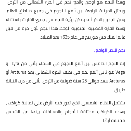
وهذا النجم هو أوضح وألمع نجم في الجزء الشمالي من الأرض
ويحتل المرتبة الرابعة بين ألمع النجوم في جميع مناطق العالم.
ومن الجدير بالذكر أنه يمكن رؤية النجم في جميع القارات باستثناء
وسط القارة القطبية الجنوبية. لوحظ هذا النجم لأول مرة من قبل
عالم الفلك جين مورينج في عام 1635 بعد الميلاد
نجم النصر الواقع :
إنه النجم الخامس بين ألمع النجوم في السماء يأتي من Lyra و
Vega هو ثاني ألمع نجم في نصف الكرة الشمالي بعد Arcturus أو
Arcturus يبعد حوالي 25 سنة ضوئية عن الأرض. يأتي من درب التبانة
طريق.
يشتمل النظام الشمسي الذي تدور فيه الأرض على ثمانية كواكب ،
وهذه الكواكب مختلفة الأحجام والمسافات بينها عن الشمس
مختلفة أيضًا