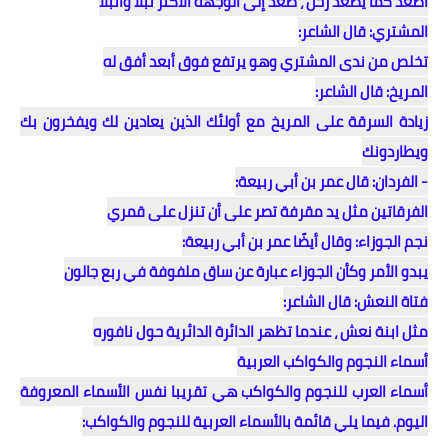
اصعد كما يصعد زحل ، صعد إلى الوجهة الأكثر نبلاً وأنبلًا
المشتري: قال الشاعر:
تخلص من ندى المشتري وهو يرتفع فوق أبعد أفق له
المريخ: قال الشاعر:
زيادة السرقة على المريخ مع أولئك الذين يعادين لك ويفخرون بك
ويطاردونك
- الفردان: قال عمر بن أبي ربيعة:
الفرقاتين مثل يد مقرفة تصر على أن تنزل على قمري
نجم الجوزاء: وقال أيضًا عمر بن أبي ربيعة:
يبدو الأمر وكأن الجوزاء عبارة عن ساق ملفوفة في ربع جالون
فتاة النعش: قال الشاعر:
مثل ابنة نعش ، عندما تظهر الدائرة الدائرية حول نافوره
أسماء النجوم والكواكب العربية
أسماء العرب للنجوم والكواكب هي تقريبا نفس الأسماء المعروفة
اليوم. فيما يلي قائمة بالأسماء العربية للنجوم والكواكب: