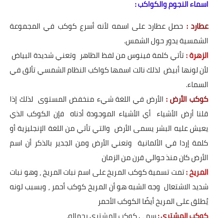
اسماء النجوم والكواكب :
عطارد :
حصل عطارد على اسمه لأنه أسرع كوكب في المجموعة
الشمسية يدور حول الشمس.
الزهرة :
تأتي كلمة فينوس من لفظ الظاهر وتعني شديدة البياض
لأن لونها أبيض لذلك نالت اسمها كواكب النظام الشمسي تألق في
السماء.
كوكب الأرض :
الأرض في اللغة شيء منخفض المستوى لذلك إذا
قلنا أرض الأشياء أي الأشياء الموجودة أدناه فإن الكوكب الذي
يعيش عليه البشر يسمى الأرض والتي تأتي من اللغة الإنجليزية أو
كلمة إردا في الألمانية وتعني الأرض ومن الجدير بالذكر أن اسم
الأرض كان منذ حوالي قرن من الزمان
المريخ :
تمت تسمية كوكب المريخ على اسم نبات المريخ ، وهو نبات
شديد الاشتعال وجه الشبه هو أن المريخ كوكب أحمر ، وبسبب لونه
يُطلق على المريخ أيضًا الكوكب الأحمر
كوكب المشتري :
سمي كوكب المشتري بجماله.