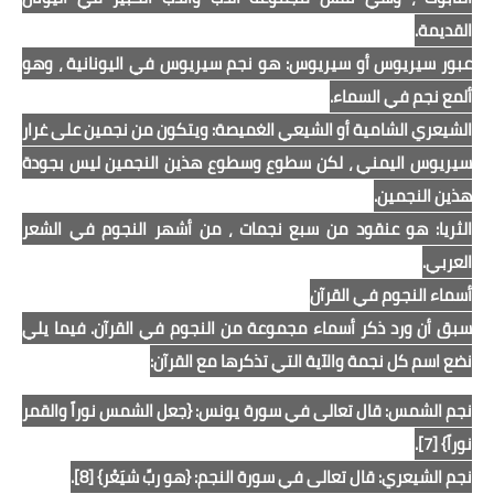
القديمة.
عبور سيريوس أو سيريوس: هو نجم سيريوس في اليونانية ، وهو
ألمع نجم في السماء.
الشيعري الشامية أو الشيعي الغميصة: ويتكون من نجمين على غرار
سيريوس اليمني ، لكن سطوع وسطوع هذين النجمين ليس بجودة
هذين النجمين.
الثريا: هو عنقود من سبع نجمات ، من أشهر النجوم في الشعر
العربي.
أسماء النجوم في القرآن
سبق أن ورد ذكر أسماء مجموعة من النجوم في القرآن. فيما يلي
نضع اسم كل نجمة والآية التي تذكرها مع القرآن:
نجم الشمس: قال تعالى في سورة يونس: {جعل الشمس نوراً والقمر
نوراً} [7].
نجم الشيعري: قال تعالى في سورة النجم: {هو ربِّ شيَعْر} [8].