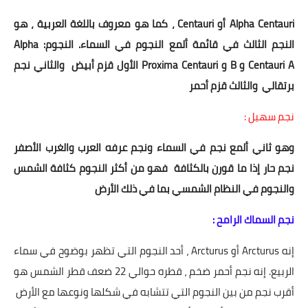
Alpha Centauri أو Centauri ، كما هو معروف باللغة العربية ، هو
النجم الثالث في قائمة ألمع النجوم في السماء. النجوم: Alpha
Centauri A و B و Proxima Centauri الأول قزم أبيض والثاني نجم
برتقالي والثالث قزم أحمر
نجم سهيل :
وهو ثاني ألمع نجم في السماء ونجم عرفه العرب والغرب الأصفر
نجم حار إذا ما قورن بالكثافة فهو من أكثر النجوم كثافة الشمس
والنجوم في النظام الشمسي بما في ذلك الأرض
نجم السماك الرامح :
إنه Arcturus أو Arcturus ، أحد النجوم التي تظهر بوضوح في سماء
الربيع. إنه نجم أحمر ضخم ، قطره حوالي 22 ضعف قطر الشمس هو
أقرب نجم من بين النجوم التي تتشابه في شكلها ونوعها مع الأرض