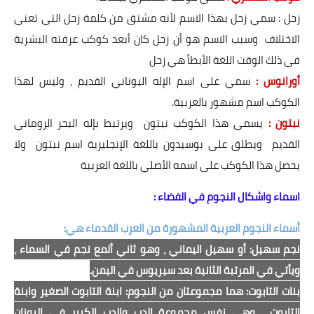
زحل : سمي زحل بهذا الاسم لأنه مشتق من كلمة زحل التي تعني
الاختلاف وسبب الاسم هو أن زحل كان أبعد كوكب عرفته البشرية
في ذلك الوقت اللغة الأبطأ هي زحل
أورانوس :
سمي على اسم الإله اليوناني القديم ، وليس لهذا
الكوكب اسم مشهور بالعربية.
نبتون :
يسمى هذا الكوكب نبتون ويرتبط بإله البحر الروماني
القديم ويطلق على بوسيدون باللغة الإنجليزية اسم نبتون ولا
يحصل هذا الكوكب على اسمه الأصلي باللغة العربية
اسماء واشكال النجوم في الفضاء :
أسماء النجوم العربية المشهورة من العرب القدماء هي:
نجم سهيل: أو سهيل اليماني ، وهو ثاني ألمع نجم في السماء ،
ويأتي في المرتبة الثانية بعد سيريوس في اليمن.
بنات التابوت: هما مجموعتان من النجوم: ابنة التابوت الصغير وابنة
التابوت ، وهي نفس مجموعة الدب والدب الكبير في اليونان