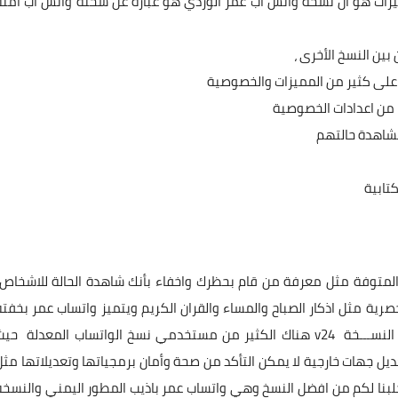
مميزات هو ان نسخة واتس اب عمر الوردي هو عبارة عن سخنة واتس اب امنة
ين النسخ الأخرى ،
على كثير من المميزات والخصوصية
 من اعدادات الخصوصية
شاهدة حالتهم
كتابية
ت المتوفة مثل معرفة من قام بحظرك واخفاء بأنك شاهدة الحالة للاشخاص
رية مثل اذكار الصباح والمساء والقران الكريم ويتميز واتساب عمر بخفتة
عند استلام وارسال الرسائل وخاصة بعد التطوير الاخير الئ النســـخة v24 هناك الكثير من مستخدمي نسخ الواتساب المعدلة حي
يل جهات خارجية لا يمكن التأكد من صحة وأمان برمجياتها وتعديلاتها مثل
 جلبنا لكم من افضل النسخ وهي واتساب عمر باذيب المطور اليمني والنسخة