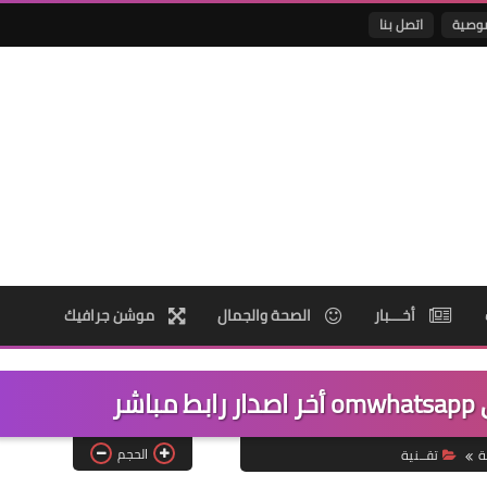
وصية
اتصل بنا
أخـــبار
الصحة والجمال
موشن جرافيك
شر
الحجم
ة
تقــنية