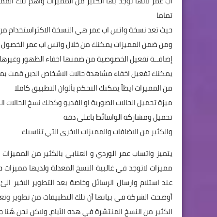
اب عمر لانها توجد بها الكثير من المميزات واهم تلك ال
تماما
حيث تعد نسخة واتس اب عمر هي النسخة الاكثراستخدام من ب
ومن ضمن المميزات يمكنك من خلال واتس اب عمر الخصول 
إضافــة تفعيل الخصوصية من ضمنها اخفاء الظهور وغيرها
يمكنك تفعيل اخفاء مشاهدة حالات الاشخاص الذين قمت بم
من المميزات ايظاً يمكنك التحكم بألوان التطبيق كاملا
ميزة تحميل الحالات الصورية او الفديو وكذلك نسخ الحالات ال
تحميل ومشاركة الواسائط باعلى دقة
والكثير من الاضافات والمميزات الاخرى التي تناسبك
يتميز واتساب عمر الوردي و العنابي بالكثير من المميزا
مميزات لاتوجد في غالبية النسخ المعدلة ولديها مميزات حص
أوضحت الشركة في بيانها أن تلك التطبيقات من تطوير وتعد
الكثير من النسخ المنتشرة في هذه الأيام، ولاكن نحن هُنا